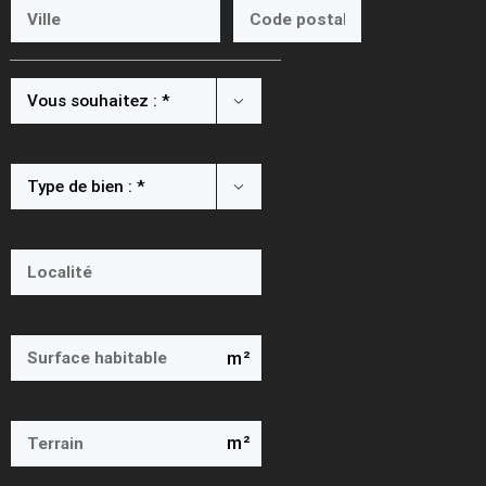


m²
m²