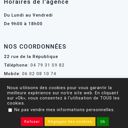
Horaires de l'agence
Du Lundi au Vendredi
De 9h00 à 18h00
NOS COORDONNÉES
22 rue de la République
Téléphone:
04 79 31 59 82
Mobile:
06 02 08 10 74
Email:
contact@ati-immo.fr
Nous utilisons des cookies pour vous garantir la
Web:
www.ati-immo.fr
meilleure expérience sur notre site web. En cliquant
sur «Ok», vous consentez à l'utilisation de TOUS les
cookies.
.
Ne pas vendre mes informations personnelles
2020 -
2026 |
Mentions Légales
| Tous droits réservés | Réalisé
par
CréaDévWeb
Refuser
Réglages des cookies
Ok
Facebook