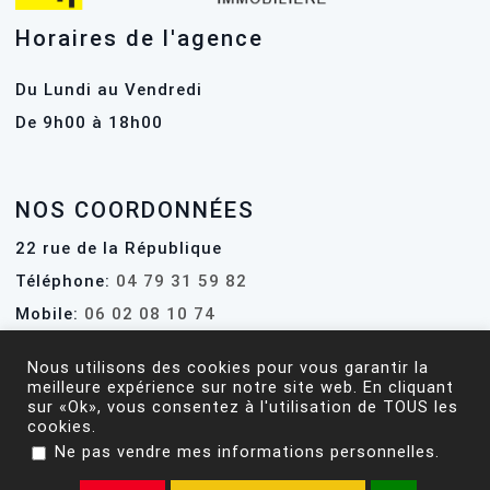
Horaires de l'agence
Du Lundi au Vendredi
De 9h00 à 18h00
NOS COORDONNÉES
22 rue de la République
Téléphone:
04 79 31 59 82
Mobile:
06 02 08 10 74
Email:
contact@ati-immo.fr
Nous utilisons des cookies pour vous garantir la
Web:
www.ati-immo.fr
meilleure expérience sur notre site web. En cliquant
sur «Ok», vous consentez à l'utilisation de TOUS les
cookies.
.
Ne pas vendre mes informations personnelles
2020 -
2026 |
Mentions Légales
| Tous droits réservés | Réalisé
par
CréaDévWeb