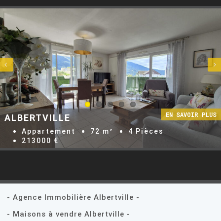


ALBERTVILLE
Appartement
72 m²
4 Pièces
213000 €
- Agence Immobilière Albertville -
- Maisons à vendre Albertville -