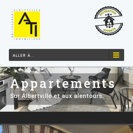
Passer
au
contenu
ALLER À...
Appartements
Sur Albertville et aux alentours.