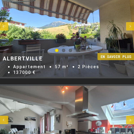


ALBERTVILLE
Appartement
57 m²
2 Pièces
137000 €

